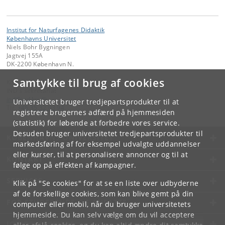
Institut for Naturfagenes Didaktik
Københavns Universitet
Niels Bohr Bygningen
Jagtvej 155A
DK-2200 København N.
Samtykke til brug af cookies
Kontakt:
IND's sekretariat
ind
@
ind
.
ku
.
dk
Universitetet bruger tredjepartsprodukter til at
Tlf:
+45 35 32 03 94
registrere brugernes adfærd på hjemmesiden
(statistik) for løbende at forbedre vores service.
Desuden bruger universitetet tredjepartsprodukter til
KØBENHAVNS UNIVERSITET
markedsføring af for eksempel udvalgte uddannelser
eller kurser, til at personalisere annoncer og til at
KONTAKT
følge op på effekten af kampagner.
SERVICES
Klik på "Se cookies" for at se en liste over udbyderne
af de forskellige cookies, som kan blive gemt på din
FOR STUDERENDE OG ANSATTE
computer eller mobil, når du bruger universitetets
hjemmeside. Du kan selv vælge om du vil acceptere
JOB OG KARRIERE