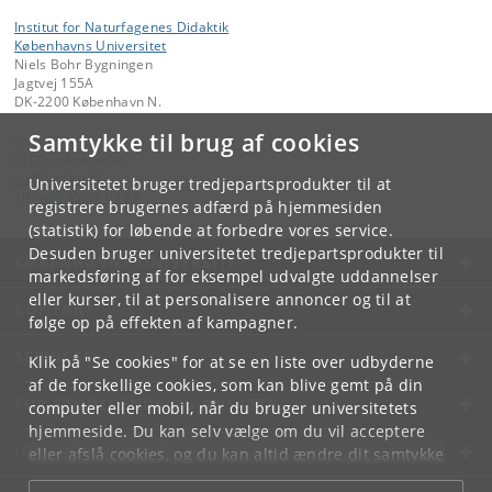
Institut for Naturfagenes Didaktik
Københavns Universitet
Niels Bohr Bygningen
Jagtvej 155A
DK-2200 København N.
Samtykke til brug af cookies
Kontakt:
IND's sekretariat
ind
@
ind
.
ku
.
dk
Universitetet bruger tredjepartsprodukter til at
Tlf:
+45 35 32 03 94
registrere brugernes adfærd på hjemmesiden
(statistik) for løbende at forbedre vores service.
Desuden bruger universitetet tredjepartsprodukter til
KØBENHAVNS UNIVERSITET
markedsføring af for eksempel udvalgte uddannelser
eller kurser, til at personalisere annoncer og til at
KONTAKT
følge op på effekten af kampagner.
SERVICES
Klik på "Se cookies" for at se en liste over udbyderne
af de forskellige cookies, som kan blive gemt på din
FOR STUDERENDE OG ANSATTE
computer eller mobil, når du bruger universitetets
hjemmeside. Du kan selv vælge om du vil acceptere
JOB OG KARRIERE
eller afslå cookies, og du kan altid ændre dit samtykke
under
Cookie- og privatlivspolitik
som du finder i