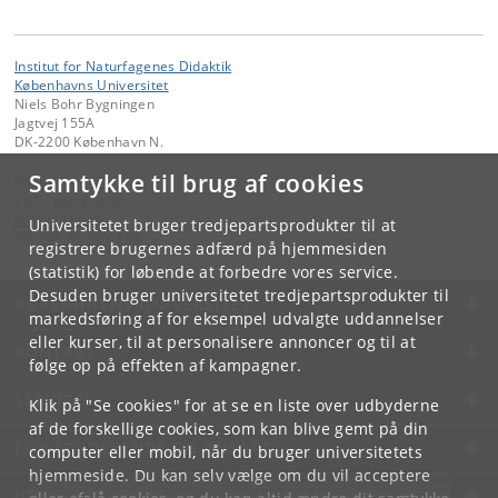
Institut for Naturfagenes Didaktik
Københavns Universitet
Niels Bohr Bygningen
Jagtvej 155A
DK-2200 København N.
Samtykke til brug af cookies
Kontakt:
IND's sekretariat
ind
@
ind
.
ku
.
dk
Universitetet bruger tredjepartsprodukter til at
Tlf:
+45 35 32 03 94
registrere brugernes adfærd på hjemmesiden
(statistik) for løbende at forbedre vores service.
Desuden bruger universitetet tredjepartsprodukter til
KØBENHAVNS UNIVERSITET
markedsføring af for eksempel udvalgte uddannelser
eller kurser, til at personalisere annoncer og til at
KONTAKT
følge op på effekten af kampagner.
SERVICES
Klik på "Se cookies" for at se en liste over udbyderne
af de forskellige cookies, som kan blive gemt på din
FOR STUDERENDE OG ANSATTE
computer eller mobil, når du bruger universitetets
hjemmeside. Du kan selv vælge om du vil acceptere
JOB OG KARRIERE