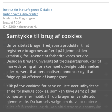
Institut for Naturfagenes Didaktik
Københavns Universitet
Niels Bohr Bygningen
Jagtvej 155A
DK-2200 København N.
Samtykke til brug af cookies
Kontakt:
IND's sekretariat
ind
@
ind
.
ku
.
dk
Universitetet bruger tredjepartsprodukter til at
Tlf:
+45 35 32 03 94
registrere brugernes adfærd på hjemmesiden
(statistik) for løbende at forbedre vores service.
Desuden bruger universitetet tredjepartsprodukter til
KØBENHAVNS UNIVERSITET
markedsføring af for eksempel udvalgte uddannelser
eller kurser, til at personalisere annoncer og til at
KONTAKT
følge op på effekten af kampagner.
SERVICES
Klik på "Se cookies" for at se en liste over udbyderne
af de forskellige cookies, som kan blive gemt på din
FOR STUDERENDE OG ANSATTE
computer eller mobil, når du bruger universitetets
hjemmeside. Du kan selv vælge om du vil acceptere
JOB OG KARRIERE
eller afslå cookies, og du kan altid ændre dit samtykke