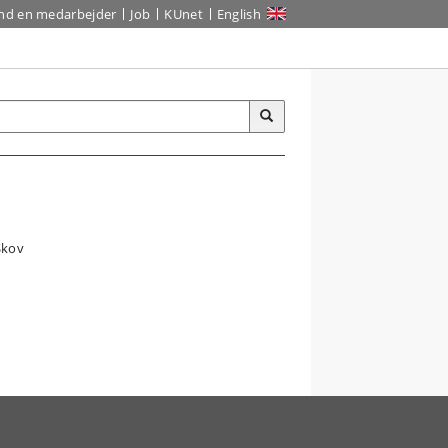
ind en medarbejder
Job
KUnet
English