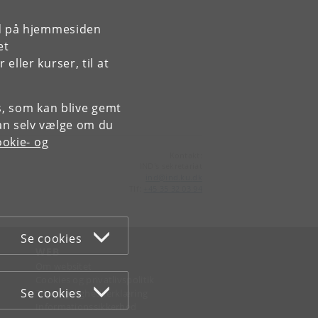
rd på hjemmesiden
et
ller kurser, til at
es, som kan blive gemt
an selv vælge om du
okie- og
Kontakt:
IND's sekretariat
ind
@
ind
.
ku
.
dk
Tlf:
+45 35 32 03 94
Se cookies
WEB
Om websitet
Cookies og privatlivspolitik
Se cookies
Tilgængelighedserklæring
Informationssikkerhed