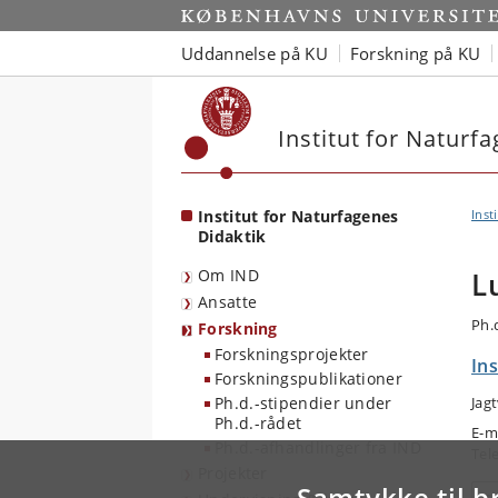
Start
Uddannelse på KU
Forskning på KU
Institut for Naturf
Institut for Naturfagenes
Inst
Didaktik
Om IND
L
Ansatte
Ph.
Forskning
Forskningsprojekter
Ins
Forskningspublikationer
Ph.d.-stipendier under
Jag
Ph.d.-rådet
E-m
Ph.d.-afhandlinger fra IND
Tel
Projekter
Samtykke til b