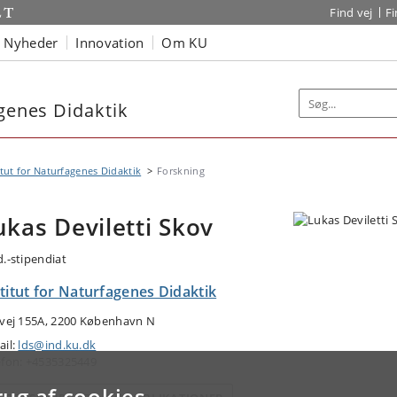
Find vej
F
Nyheder
Innovation
Om KU
agenes Didaktik
itut for Naturfagenes Didaktik
Forskning
ukas Deviletti Skov
d.-stipendiat
titut for Naturfagenes Didaktik
tvej 155A, 2200 København N
ail:
lds@ind.ku.dk
efon: +4535325449
rug af cookies