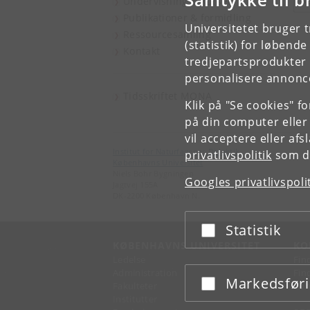
Undervisning & kurser
S
Publikationer & formidling
Universitetet bruger 
Ressourcesamling
(statistik) for løbend
Kontakt
tredjepartsprodukter t
personalisere annonce
Tidsskriftet MONA
Klik på "Se cookies" f
på din computer eller
vil acceptere eller af
Institut for Naturfagenes Didaktik
privatlivspolitik
som du
Københavns Universitet
Niels Bohr Bygningen
Googles privatlivspoli
Jagtvej 155A
DK-2200 København N.
Statistik
Acceptér eller afslå
KØBENHAVNS UNIVERSITET
KO
Ledelse
Fin
Administration
Fin
Markedsfør
Acceptér eller afslå
Fakulteter
Kon
Institutter