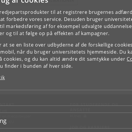
E FORSKERPROFIL OG PUBLIKATIONER
tredjepartsprodukter til at registrere brugernes adfæ
e at forbedre vores service. Desuden bruger universitet
il markedsføring af for eksempel udvalgte uddannelser e
r og til at følge op på effekten af kampagner.
or at se en liste over udbyderne af de forskellige cooki
 mobil, når du bruger universitetets hjemmeside. Du k
slå cookies, og du kan altid ændre dit samtykke under
Co
 finder i bunden af hver side.
tik
NTAKT
FOR STUDERENDE OG
ANSATTE
d vej
KUnet
d en medarbejder
ing
takt KU
JOB OG KARRIERE