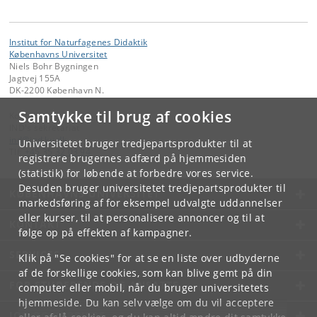
Institut for Naturfagenes Didaktik
Københavns Universitet
Niels Bohr Bygningen
Jagtvej 155A
DK-2200 København N.
Samtykke til brug af cookies
Kontakt:
IND's sekretariat
ind
@
ind
.
ku
.
dk
Universitetet bruger tredjepartsprodukter til at
Tlf:
+45 35 32 03 94
registrere brugernes adfærd på hjemmesiden
(statistik) for løbende at forbedre vores service.
Desuden bruger universitetet tredjepartsprodukter til
KØBENHAVNS UNIVERSITET
markedsføring af for eksempel udvalgte uddannelser
eller kurser, til at personalisere annoncer og til at
KONTAKT
følge op på effekten af kampagner.
SERVICES
Klik på "Se cookies" for at se en liste over udbyderne
af de forskellige cookies, som kan blive gemt på din
FOR STUDERENDE OG ANSATTE
computer eller mobil, når du bruger universitetets
hjemmeside. Du kan selv vælge om du vil acceptere
JOB OG KARRIERE