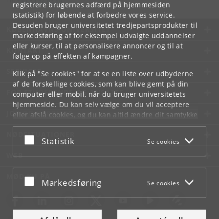
Tlf:
+45 35 32 03 94
registrere brugernes adfærd på hjemmesiden
(statistik) for løbende at forbedre vores service.
Desuden bruger universitetet tredjepartsprodukter til
KØBENHAVNS UNIVERSITET
markedsføring af for eksempel udvalgte uddannelser
eller kurser, til at personalisere annoncer og til at
KONTAKT
følge op på effekten af kampagner.
SERVICES
Klik på "Se cookies" for at se en liste over udbyderne
af de forskellige cookies, som kan blive gemt på din
FOR STUDERENDE OG ANSATTE
computer eller mobil, når du bruger universitetets
hjemmeside. Du kan selv vælge om du vil acceptere
JOB OG KARRIERE
eller afslå cookies, og du kan altid ændre dit samtykke
under
Cookie- og privatlivspolitik
som du finder i
NØDSITUATIONER
bunden af hver side.
Acceptér eller afslå
Statistik
Se cookies
Googles privatlivspolitik
WEB
MØD KU PÅ
Acceptér eller afslå
Markedsføring
Se cookies