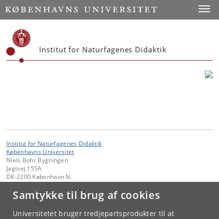
Start
Toggl
Institut for Naturfagenes Didaktik
Institut for Naturfagenes Didaktik
Københavns Universitet
Niels Bohr Bygningen
Jagtvej 155A
DK-2200 København N.
Samtykke til brug af cookies
Kontakt:
IND's sekretariat
ind
@
ind
.
ku
.
dk
Universitetet bruger tredjepartsprodukter til at