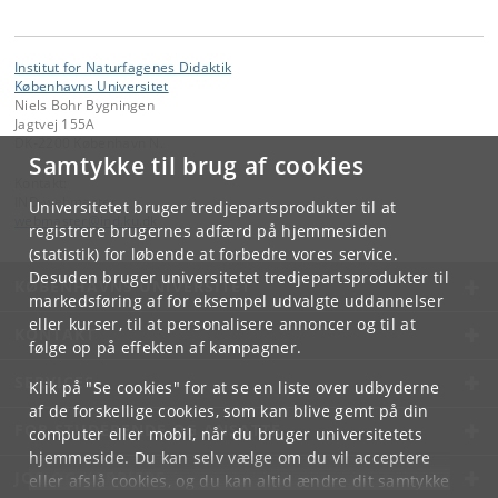
Institut for Naturfagenes Didaktik
Københavns Universitet
Niels Bohr Bygningen
Jagtvej 155A
DK-2200 København N.
Samtykke til brug af cookies
Kontakt:
IND-webmaster
Universitetet bruger tredjepartsprodukter til at
webmaster
@
ind
.
ku
.
dk
registrere brugernes adfærd på hjemmesiden
(statistik) for løbende at forbedre vores service.
Desuden bruger universitetet tredjepartsprodukter til
KØBENHAVNS UNIVERSITET
markedsføring af for eksempel udvalgte uddannelser
eller kurser, til at personalisere annoncer og til at
KONTAKT
følge op på effekten af kampagner.
SERVICES
Klik på "Se cookies" for at se en liste over udbyderne
af de forskellige cookies, som kan blive gemt på din
FOR STUDERENDE OG ANSATTE
computer eller mobil, når du bruger universitetets
hjemmeside. Du kan selv vælge om du vil acceptere
JOB OG KARRIERE
eller afslå cookies, og du kan altid ændre dit samtykke