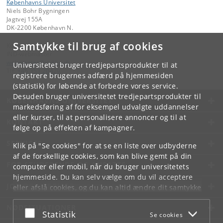
Københavns Universitet
Niels Bohr Bygningen
Jagtvej 155A
DK-2200 København N.
Samtykke til brug af cookies
Kontakt:
IND-webmaster
webmaster
@
ind
.
ku
.
dk
Universitetet bruger tredjepartsprodukter til at
Tlf:
+45 353 20429
registrere brugernes adfærd på hjemmesiden
(statistik) for løbende at forbedre vores service.
Desuden bruger universitetet tredjepartsprodukter til
KØBENHAVNS UNIVERSITET
markedsføring af for eksempel udvalgte uddannelser
eller kurser, til at personalisere annoncer og til at
KONTAKT
følge op på effekten af kampagner.
SERVICES
Klik på "Se cookies" for at se en liste over udbyderne
af de forskellige cookies, som kan blive gemt på din
FOR STUDERENDE OG ANSATTE
computer eller mobil, når du bruger universitetets
hjemmeside. Du kan selv vælge om du vil acceptere
JOB OG KARRIERE
eller afslå cookies, og du kan altid ændre dit samtykke
under
Cookie- og privatlivspolitik
som du finder i
NØDSITUATIONER
bunden af hver side.
Acceptér eller afslå
Statistik
Se cookies