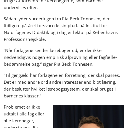
frugt: At forbedre de lærebøgerne, som børnene
undervises efter.
Sådan lyder vurderingen fra Pia Beck Tonnesen, der
tidligere på året forsvarede sin ph.d. på Institut for
Naturfagenes Didaktik og i dag er lektor på Københavns
Professionshøjskole.
“Når forlagene sender lærebøger ud, er der ikke
nødvendigvis nogen empirisk afprøvning eller fagfælle-
bedømmelse bag,” siger Pia Beck Tonnesen.
“Til gengæld har forlagene en forretning, der skal passes.
Det er med andre ord andre interesser end blot læring,
der beslutter hvilket lærebogssystem, der skal bruges i
børnenes klasser.”
Problemet er ikke
udtalt i alle fag eller i
alle lærebøger,
understreger Pia