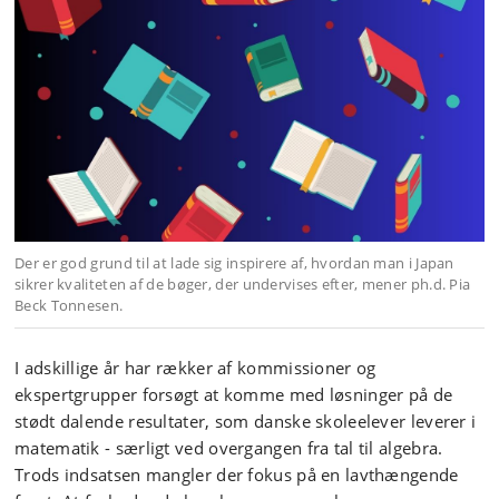
Der er god grund til at lade sig inspirere af, hvordan man i Japan
sikrer kvaliteten af de bøger, der undervises efter, mener ph.d. Pia
Beck Tonnesen.
I adskillige år har rækker af kommissioner og
ekspertgrupper forsøgt at komme med løsninger på de
stødt dalende resultater, som danske skoleelever leverer i
matematik - særligt ved overgangen fra tal til algebra.
Trods indsatsen mangler der fokus på en lavthængende