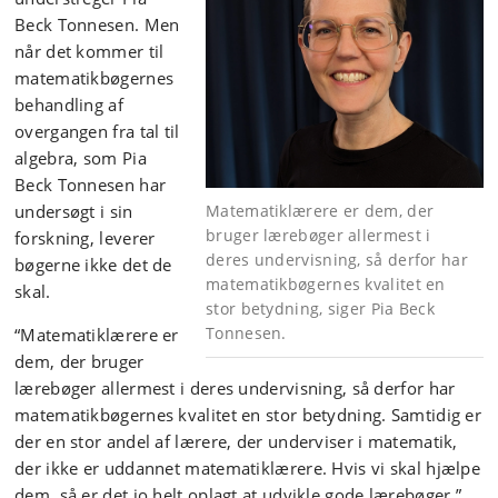
Beck Tonnesen. Men
når det kommer til
matematikbøgernes
behandling af
overgangen fra tal til
algebra, som Pia
Beck Tonnesen har
undersøgt i sin
Matematiklærere er dem, der
bruger lærebøger allermest i
forskning, leverer
deres undervisning, så derfor har
bøgerne ikke det de
matematikbøgernes kvalitet en
skal.
stor betydning, siger Pia Beck
Tonnesen.
“Matematiklærere er
dem, der bruger
lærebøger allermest i deres undervisning, så derfor har
matematikbøgernes kvalitet en stor betydning. Samtidig er
der en stor andel af lærere, der underviser i matematik,
der ikke er uddannet matematiklærere. Hvis vi skal hjælpe
dem, så er det jo helt oplagt at udvikle gode lærebøger.”