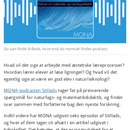
Du kan finde Stillads, hvor end du normalt finder podcast.
Hvad vil det sige at arbejde med æstetiske læreprocesser?
Hvordan lærer elever at løse ligninger? Og hvad vil det
egentlig sige at være en
god elev
i natur/teknologi?
MONA-podcasten Stillads
tager fat på presserende
spørgsmål for naturfags- og matematikdidaktik, og finder
svar sammen med forfatterne bag den nyeste forskning.
Indtil videre har MONA udgivet seks episoder af Stillads,
og hver af dem tager sit afsæt i en artikel udgivet i
tidsskriftet. Det betyder, at der er rig mulighed for at