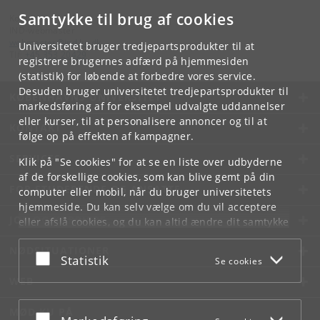
Samtykke til brug af cookies
Kontakt:
IND-webmaster
webmaster
@
ind
.
ku
.
dk
Universitetet bruger tredjepartsprodukter til at
Tlf:
+45 353 20429
registrere brugernes adfærd på hjemmesiden
(statistik) for løbende at forbedre vores service.
Desuden bruger universitetet tredjepartsprodukter til
KØBENHAVNS UNIVERSITET
markedsføring af for eksempel udvalgte uddannelser
eller kurser, til at personalisere annoncer og til at
KONTAKT
følge op på effekten af kampagner.
SERVICES
Klik på "Se cookies" for at se en liste over udbyderne
af de forskellige cookies, som kan blive gemt på din
FOR STUDERENDE OG ANSATTE
computer eller mobil, når du bruger universitetets
hjemmeside. Du kan selv vælge om du vil acceptere
JOB OG KARRIERE
eller afslå cookies, og du kan altid ændre dit samtykke
under
Cookie- og privatlivspolitik
som du finder i
NØDSITUATIONER
bunden af hver side.
Acceptér eller afslå
Statistik
Se cookies
Googles privatlivspolitik
WEB
MØD KU PÅ
Acceptér eller afslå