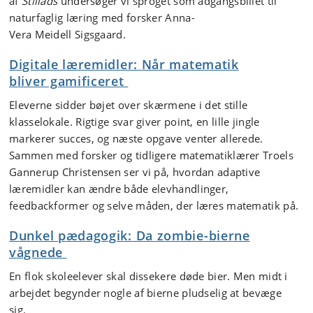
af
Stillads
undersøger vi sproget som adgangsbillet til
naturfaglig læring med forsker Anna-
Vera Meidell Sigsgaard.
Digitale læremidler: Når matematik
bliver gamificeret
Eleverne sidder bøjet over skærmene i det stille
klasselokale. Rigtige svar giver point, en lille jingle
markerer succes, og næste opgave venter allerede.
Sammen med forsker og tidligere matematiklærer Troels
Gannerup Christensen ser vi på, hvordan adaptive
læremidler kan ændre både elevhandlinger,
feedbackformer og selve måden, der læres matematik på.
Dunkel pædagogik: Da zombie-bierne
vågnede
En flok skoleelever skal dissekere døde bier. Men midt i
arbejdet begynder nogle af bierne pludselig at bevæge
sig.