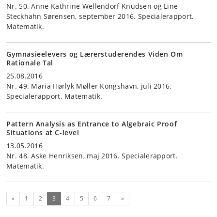
Nr. 50. Anne Kathrine Wellendorf Knudsen og Line
Steckhahn Sørensen, september 2016. Specialerapport.
Matematik.
Gymnasieelevers og Lærerstuderendes Viden Om
Rationale Tal
25.08.2016
Nr. 49. Maria Hørlyk Møller Kongshavn, juli 2016.
Specialerapport. Matematik.
Pattern Analysis as Entrance to Algebraic Proof
Situations at C-level
13.05.2016
Nr. 48. Aske Henriksen, maj 2016. Specialerapport.
Matematik.
Forrige
(nuværende)
Næste
«
1
2
3
4
5
6
7
»