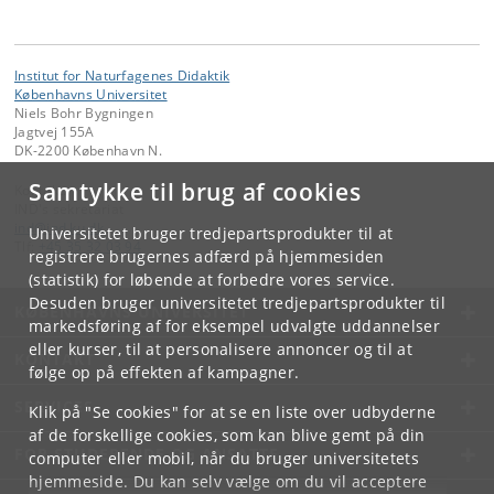
Institut for Naturfagenes Didaktik
Københavns Universitet
Niels Bohr Bygningen
Jagtvej 155A
DK-2200 København N.
Samtykke til brug af cookies
Kontakt:
IND's sekretariat
ind
@
ind
.
ku
.
dk
Universitetet bruger tredjepartsprodukter til at
Tlf:
+45 35 32 03 94
registrere brugernes adfærd på hjemmesiden
(statistik) for løbende at forbedre vores service.
Desuden bruger universitetet tredjepartsprodukter til
KØBENHAVNS UNIVERSITET
markedsføring af for eksempel udvalgte uddannelser
eller kurser, til at personalisere annoncer og til at
KONTAKT
følge op på effekten af kampagner.
SERVICES
Klik på "Se cookies" for at se en liste over udbyderne
af de forskellige cookies, som kan blive gemt på din
FOR STUDERENDE OG ANSATTE
computer eller mobil, når du bruger universitetets
hjemmeside. Du kan selv vælge om du vil acceptere