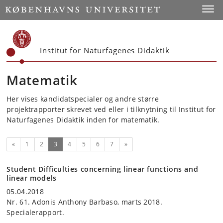
Start
Toggl
Institut for Naturfagenes Didaktik
Matematik
Her vises kandidatspecialer og andre større
projektrapporter skrevet ved eller i tilknytning til Institut for
Naturfagenes Didaktik inden for matematik.
Forrige
(nuværende)
Næste
«
1
2
3
4
5
6
7
»
Student Difficulties concerning linear functions and
linear models
05.04.2018
Nr. 61. Adonis Anthony Barbaso, marts 2018.
Specialerapport.