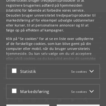
Universitetet bruger tredjepartsprodukter til at
Tlf:
+45 35 32 03 94
registrere brugernes adfærd på hjemmesiden
(statistik) for løbende at forbedre vores service.
Desuden bruger universitetet tredjepartsprodukter til
KØBENHAVNS UNIVERSITET
markedsføring af for eksempel udvalgte uddannelser
eller kurser, til at personalisere annoncer og til at
KONTAKT
følge op på effekten af kampagner.
SERVICES
Klik på "Se cookies" for at se en liste over udbyderne
af de forskellige cookies, som kan blive gemt på din
FOR STUDERENDE OG ANSATTE
computer eller mobil, når du bruger universitetets
hjemmeside. Du kan selv vælge om du vil acceptere
JOB OG KARRIERE
eller afslå cookies, og du kan altid ændre dit samtykke
under
Cookie- og privatlivspolitik
som du finder i
NØDSITUATIONER
bunden af hver side.
Acceptér eller afslå
Statistik
Se cookies
Googles privatlivspolitik
WEB
MØD KU PÅ
Acceptér eller afslå
Markedsføring
Se cookies