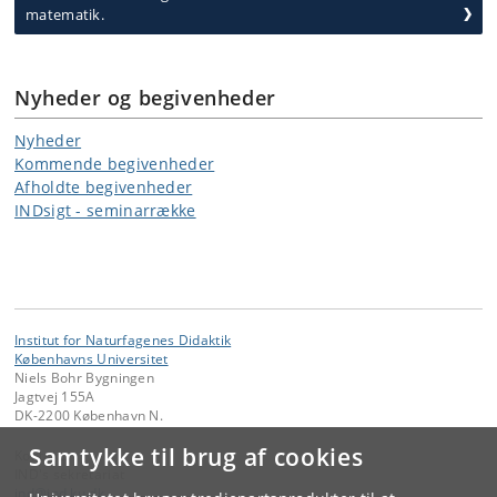
matematik.
Nyheder og begivenheder
Nyheder
Kommende begivenheder
Afholdte begivenheder
INDsigt - seminarrække
Institut for Naturfagenes Didaktik
Københavns Universitet
Niels Bohr Bygningen
Jagtvej 155A
DK-2200 København N.
Samtykke til brug af cookies
Kontakt:
IND's sekretariat
ind
@
ind
.
ku
.
dk