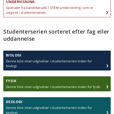
UNDERVISNING
Specialer fra kandidatudd. i STEM-undervisning, som er
udgivet i studenterserien.
Studenterserien sorteret efter fag eller
uddannelse
BIOLOGI
Denne liste viser udgivelser i studenterserien inden for
biologi.
FYSIK
Denne liste viser udgivelser i studenterserien inden for fysik.
GEOLOGI
Denne liste viser udgivelser i studenterserien inden for
geologi.