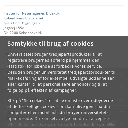
Institut for Naturfagenes Didaktik
Københavns Universitet
Niels Bohr Bygningen
Jagtvej 155A
DK-2200 København N.
Samtykke til brug af cookies
Kontakt:
IND's sekretariat
ind
@
ind
.
ku
.
dk
Universitetet bruger tredjepartsprodukter til at
Tlf:
+45 35 32 03 94
registrere brugernes adfærd på hjemmesiden
(statistik) for løbende at forbedre vores service.
Desuden bruger universitetet tredjepartsprodukter til
KØBENHAVNS UNIVERSITET
markedsføring af for eksempel udvalgte uddannelser
eller kurser, til at personalisere annoncer og til at
KONTAKT
følge op på effekten af kampagner.
SERVICES
Klik på "Se cookies" for at se en liste over udbyderne
af de forskellige cookies, som kan blive gemt på din
FOR STUDERENDE OG ANSATTE
computer eller mobil, når du bruger universitetets
hjemmeside. Du kan selv vælge om du vil acceptere
JOB OG KARRIERE
eller afslå cookies, og du kan altid ændre dit samtykke