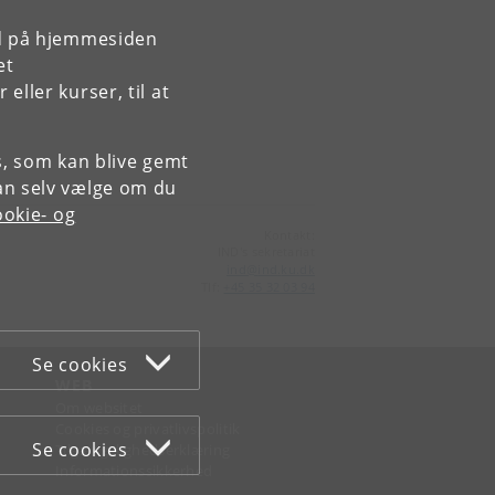
rd på hjemmesiden
et
ller kurser, til at
es, som kan blive gemt
an selv vælge om du
okie- og
Kontakt:
IND's sekretariat
ind
@
ind
.
ku
.
dk
Tlf:
+45 35 32 03 94
Se cookies
WEB
Om websitet
Cookies og privatlivspolitik
Se cookies
Tilgængelighedserklæring
Informationssikkerhed