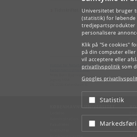
S
Tidsskriftet MONA
Universitetet bruger 
(statistik) for løbend
tredjepartsprodukter t
personalisere annonce
Klik på "Se cookies" f
på din computer eller
vil acceptere eller af
Institut for Naturfagenes Didaktik
privatlivspolitik
som du
Københavns Universitet
Niels Bohr Bygningen
Googles privatlivspoli
Jagtvej 155A
DK-2200 København N.
Statistik
Acceptér eller afslå
KØBENHAVNS UNIVERSITET
KO
Ledelse
Fin
Administration
Fin
Markedsfør
Acceptér eller afslå
Fakulteter
Kon
Institutter
Forskningscentre
SE