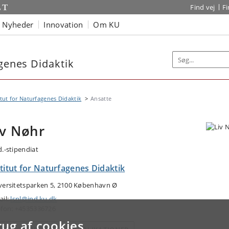
Find vej
F
Nyheder
Innovation
Om KU
agenes Didaktik
itut for Naturfagenes Didaktik
Ansatte
iv Nøhr
d.-stipendiat
titut for Naturfagenes Didaktik
versitetsparken 5, 2100 København Ø
ail:
lsnl@ind.ku.dk
efon: +4535336726
rug af cookies