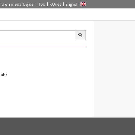
ind en medarbejder
Job
KUnet
English