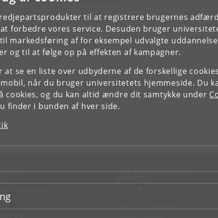
E FORSKERPROFIL OG PUBLIKATIONER
tredjepartsprodukter til at registrere brugernes adfæ
e at forbedre vores service. Desuden bruger universitet
il markedsføring af for eksempel udvalgte uddannelser e
r og til at følge op på effekten af kampagner.
or at se en liste over udbyderne af de forskellige cooki
 mobil, når du bruger universitetets hjemmeside. Du k
slå cookies, og du kan altid ændre dit samtykke under
Co
 finder i bunden af hver side.
tik
NTAKT
FOR STUDERENDE OG
ANSATTE
d vej
KUnet
d en medarbejder
ing
takt KU
JOB OG KARRIERE
RVICES
Ledige stillinger