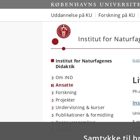
Start
Uddannelse på KU
Forskning på KU
Institut for Naturf
Institut for Naturfagenes
Inst
Didaktik
Om IND
L
Ansatte
Ph.
Forskning
Projekter
Ins
Undervisning & kurser
Uni
Publikationer & formidling
E-m
Ressourcesamling
Tel
Kontakt
Samtykke til b