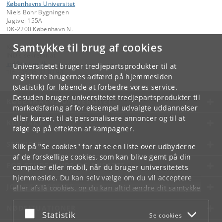
Københavns Universitet
Niels Bohr Bygningen
Jagtvej 155A
DK-2200 København N.
Samtykke til brug af cookies
Kontakt:
IND's sekretariat
ind
@
ind
.
ku
.
dk
Universitetet bruger tredjepartsprodukter til at
Tlf:
+45 35 32 03 94
registrere brugernes adfærd på hjemmesiden
(statistik) for løbende at forbedre vores service.
Desuden bruger universitetet tredjepartsprodukter til
KØBENHAVNS UNIVERSITET
markedsføring af for eksempel udvalgte uddannelser
eller kurser, til at personalisere annoncer og til at
KONTAKT
følge op på effekten af kampagner.
SERVICES
Klik på "Se cookies" for at se en liste over udbyderne
af de forskellige cookies, som kan blive gemt på din
FOR STUDERENDE OG ANSATTE
computer eller mobil, når du bruger universitetets
hjemmeside. Du kan selv vælge om du vil acceptere
JOB OG KARRIERE
eller afslå cookies, og du kan altid ændre dit samtykke
under
Cookie- og privatlivspolitik
som du finder i
NØDSITUATIONER
bunden af hver side.
Acceptér eller afslå
Statistik
Se cookies