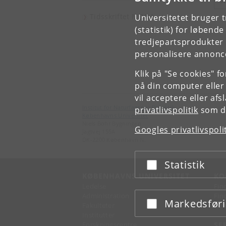
S
Tidsskriftet MONA
Universitetet bruger 
(statistik) for løbend
tredjepartsprodukter t
personalisere annonce
Klik på "Se cookies" f
på din computer eller
vil acceptere eller af
Institut for Naturfagenes Didaktik
privatlivspolitik
som du
Københavns Universitet
Niels Bohr Bygningen
Googles privatlivspoli
Jagtvej 155A
DK-2200 København N.
Statistik
Acceptér eller afslå
KØBENHAVNS UNIVERSITET
KO
Ledelse
Fin
Administration
Fin
Markedsfør
Acceptér eller afslå
Fakulteter
Kon
Institutter
Forskningscentre
SE