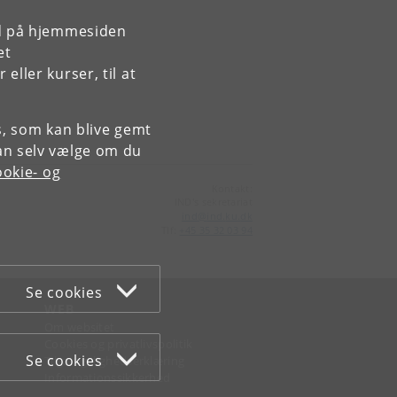
rd på hjemmesiden
et
ller kurser, til at
es, som kan blive gemt
an selv vælge om du
okie- og
Kontakt:
IND's sekretariat
ind
@
ind
.
ku
.
dk
Tlf:
+45 35 32 03 94
Se cookies
WEB
Om websitet
Cookies og privatlivspolitik
Se cookies
Tilgængelighedserklæring
Informationssikkerhed