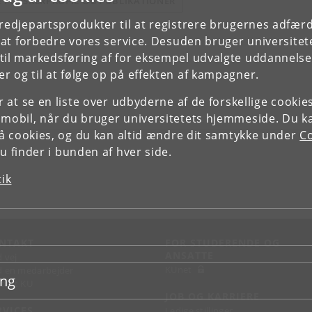
E FORSKERPROFIL OG PUBLIKATIONER
tredjepartsprodukter til at registrere brugernes adfæ
e at forbedre vores service. Desuden bruger universitet
il markedsføring af for eksempel udvalgte uddannelser e
r og til at følge op på effekten af kampagner.
or at se en liste over udbyderne af de forskellige cooki
 mobil, når du bruger universitetets hjemmeside. Du k
slå cookies, og du kan altid ændre dit samtykke under
Co
 finder i bunden af hver side.
tik
NTAKT
FOR STUDERENDE OG
ANSATTE
d vej
KUnet
d en medarbejder
ing
takt KU
JOB OG KARRIERE
RVICES
Ledige stillinger