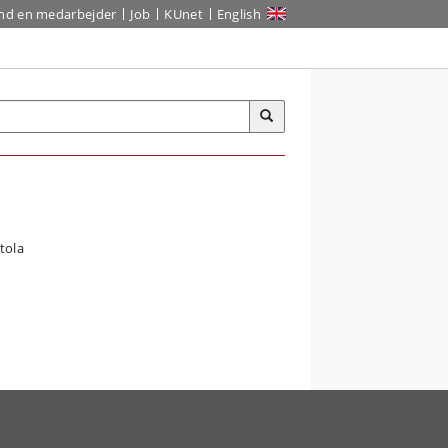
ind en medarbejder
Job
KUnet
English