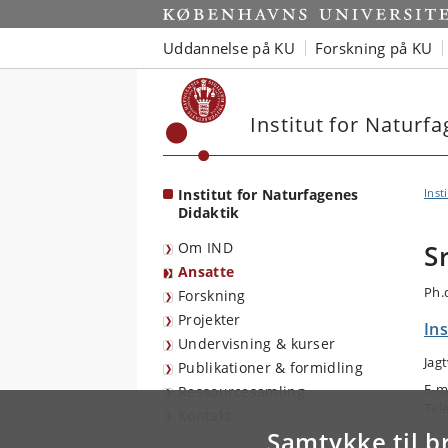
Start
Uddannelse på KU
Forskning på KU
Institut for Naturf
Institut for Naturfagenes
Inst
Didaktik
Om IND
S
Ansatte
Ph.
Forskning
Projekter
Ins
Undervisning & kurser
Jag
Publikationer & formidling
E-m
Ressourcesamling
Tel
Kontakt
Samtykke til b