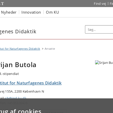
Find vej
F
Nyheder
Innovation
Om KU
agenes Didaktik
itut for Naturfagenes Didaktik
Ansatte
rijan Butola
d.-stipendiat
titut for Naturfagenes Didaktik
tvej 155A, 2200 København N
ail:
sb@ind.ku.dk
efon: +4535326426
rug af cookies