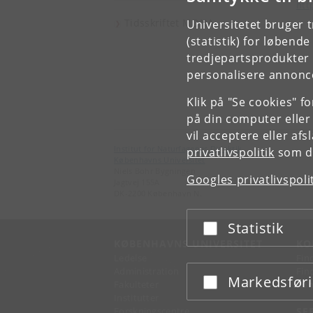
htt
Tidsskriftet MONA
Universitetet bruger 
(statistik) for løbend
tredjepartsprodukter t
personalisere annonce
Klik på "Se cookies" f
på din computer eller
vil acceptere eller af
Institut for Naturfagenes Didaktik
privatlivspolitik
som du
Københavns Universitet
Niels Bohr Bygningen
Googles privatlivspoli
Jagtvej 155A
DK-2200 København N.
Statistik
Acceptér eller afslå
KØBENHAVNS UNIVERSITET
KO
Ledelse
Fin
Administration
Fin
Markedsfør
Acceptér eller afslå
Fakulteter
Kon
Institutter
Forskningscentre
SE