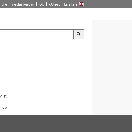
ind en medarbejder
Job
KUnet
English
r at
f de