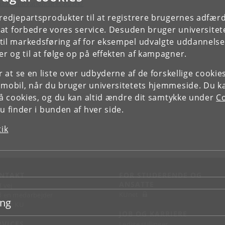
ps://innovation.sites.ku.dk/
tredjepartsprodukter til at registrere brugernes adfæ
e at forbedre vores service. Desuden bruger universitet
il markedsføring af for eksempel udvalgte uddannelser e
r og til at følge op på effekten af kampagner.
or at se en liste over udbyderne af de forskellige cooki
 mobil, når du bruger universitetets hjemmeside. Du k
slå cookies, og du kan altid ændre dit samtykke under
Co
 finder i bunden af hver side.
tik
NTAKT
FOR STUDERENDE OG
ANSATTE
d vej
KUnet
d en medarbejder
ing
takt KU
JOB OG KARRIERE
RVICES
Ledige stillinger