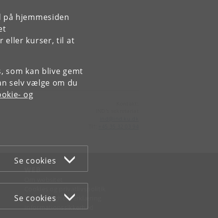
rd på hjemmesiden
et
ller kurser, til at
es, som kan blive gemt
an selv vælge om du
okie- og
Kontakt:
IND's sekretariat
ind
@
ind
.
ku
.
dk
Tlf:
+45 35 32 03 94
Se cookies
WEB
Om websitet
Cookies og privatlivspolitik
Se cookies
Tilgængelighedserklæring
Informationssikkerhed