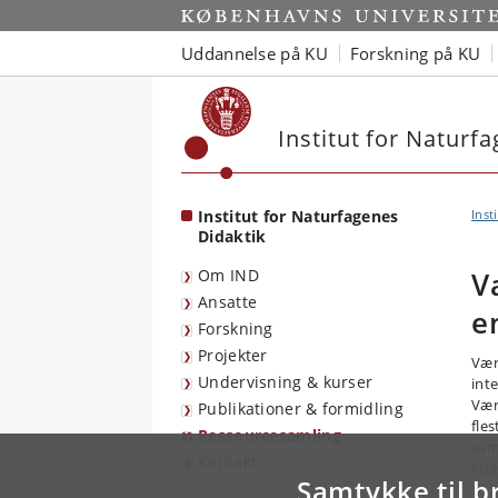
Start
Uddannelse på KU
Forskning på KU
Institut for Naturf
Institut for Naturfagenes
Inst
Didaktik
Om IND
V
Ansatte
e
Forskning
Projekter
Vær
Undervisning & kurser
int
Vær
Publikationer & formidling
fle
Ressourcesamling
sam
Kontakt
litt
Samtykke til b