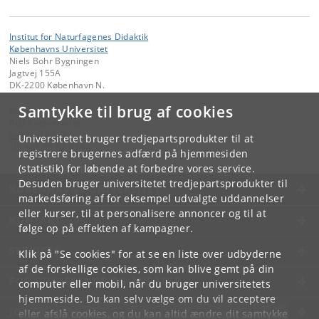
Institut for Naturfagenes Didaktik
Københavns Universitet
Niels Bohr Bygningen
Jagtvej 155A
DK-2200 København N.
Samtykke til brug af cookies
Kontakt:
IND's sekretariat
ind
@
ind
.
ku
.
dk
Universitetet bruger tredjepartsprodukter til at
Tlf:
+45 35 32 03 94
registrere brugernes adfærd på hjemmesiden
(statistik) for løbende at forbedre vores service.
Desuden bruger universitetet tredjepartsprodukter til
KØBENHAVNS UNIVERSITET
markedsføring af for eksempel udvalgte uddannelser
eller kurser, til at personalisere annoncer og til at
KONTAKT
følge op på effekten af kampagner.
SERVICES
Klik på "Se cookies" for at se en liste over udbyderne
af de forskellige cookies, som kan blive gemt på din
FOR STUDERENDE OG ANSATTE
computer eller mobil, når du bruger universitetets
hjemmeside. Du kan selv vælge om du vil acceptere
JOB OG KARRIERE
eller afslå cookies, og du kan altid ændre dit samtykke