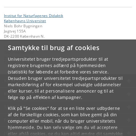
Institut for Naturfagenes Didaktik
Københavns Universitet
Niels Bohr Bygningen
Jagtvej 155A
DK-2200 København N.
Samtykke til brug af cookies
Kontakt:
IND's sekretariat
ind
@
ind
.
ku
.
dk
Universitetet bruger tredjepartsprodukter til at
Tlf:
+45 35 32 03 94
registrere brugernes adfærd på hjemmesiden
(statistik) for løbende at forbedre vores service.
Desuden bruger universitetet tredjepartsprodukter til
KØBENHAVNS UNIVERSITET
markedsføring af for eksempel udvalgte uddannelser
eller kurser, til at personalisere annoncer og til at
KONTAKT
følge op på effekten af kampagner.
SERVICES
Klik på "Se cookies" for at se en liste over udbyderne
af de forskellige cookies, som kan blive gemt på din
FOR STUDERENDE OG ANSATTE
computer eller mobil, når du bruger universitetets
hjemmeside. Du kan selv vælge om du vil acceptere
JOB OG KARRIERE
eller afslå cookies, og du kan altid ændre dit samtykke