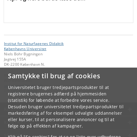
Institut for Naturfagenes Didaktik
Københavns Universitet
Niels Bohr Bygningen
Jagtvej 155A
DK-2200 København N.
Samtykke til brug af cookies
Kontakt:
IND-webmaster
webmaster
@
ind
.
ku
.
dk
Universitetet bruger tredjepartsprodukter til at
Tlf:
+45 353 20429
registrere brugernes adfærd på hjemmesiden
(statistik) for løbende at forbedre vores service.
Desuden bruger universitetet tredjepartsprodukter til
KØBENHAVNS UNIVERSITET
markedsføring af for eksempel udvalgte uddannelser
eller kurser, til at personalisere annoncer og til at
KONTAKT
følge op på effekten af kampagner.
SERVICES
Klik på "Se cookies" for at se en liste over udbyderne