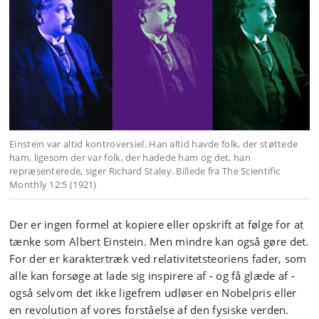
Einstein var altid kontroversiel. Han altid havde folk, der støttede
ham, ligesom der var folk, der hadede ham og det, han
repræsenterede, siger Richard Staley. Billede fra The Scientific
Monthly 12:5 (1921)
Der er ingen formel at kopiere eller opskrift at følge for at
tænke som Albert Einstein. Men mindre kan også gøre det.
For der er karaktertræk ved relativitetsteoriens fader, som
alle kan forsøge at lade sig inspirere af - og få glæde af -
også selvom det ikke ligefrem udløser en Nobelpris eller
en revolution af vores forståelse af den fysiske verden.