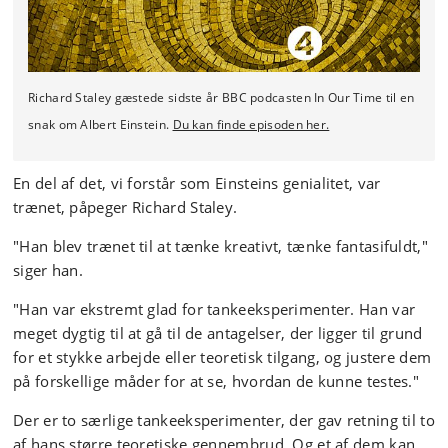
Richard Staley gæstede sidste år BBC podcasten In Our Time til en
snak om Albert Einstein.
Du kan finde episoden her.
En del af det, vi forstår som Einsteins genialitet, var
trænet, påpeger Richard Staley.
"Han blev trænet til at tænke kreativt, tænke fantasifuldt,"
siger han.
"Han var ekstremt glad for tankeeksperimenter. Han var
meget dygtig til at gå til de antagelser, der ligger til grund
for et stykke arbejde eller teoretisk tilgang, og justere dem
på forskellige måder for at se, hvordan de kunne testes."
Der er to særlige tankeeksperimenter, der gav retning til to
af hans større teoretiske gennembrud. Og et af dem kan