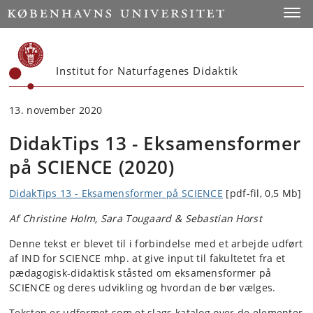
Start
Toggl
Institut for Naturfagenes Didaktik
13. november 2020
DidakTips 13 - Eksamensformer
på SCIENCE (2020)
DidakTips 13 - Eksamensformer på SCIENCE
[pdf-fil, 0,5 Mb]
Af Christine Holm, Sara Tougaard & Sebastian Horst
Denne tekst er blevet til i forbindelse med et arbejde udført
af IND for SCIENCE mhp. at give input til fakultetet fra et
pædagogisk-didaktisk ståsted om eksamensformer på
SCIENCE og deres udvikling og hvordan de bør vælges.
Teksten er udformet som et slags katalog over de elementer