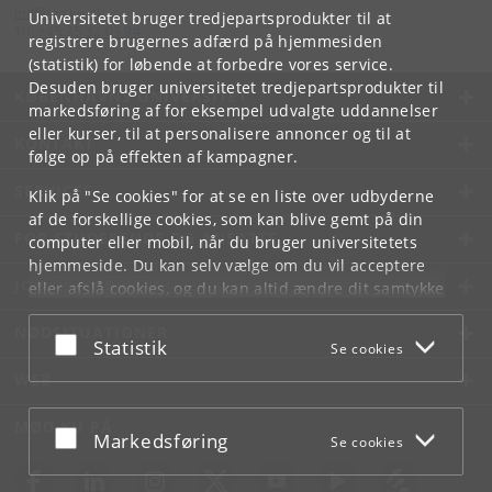
ind
@
ind
.
ku
.
dk
Universitetet bruger tredjepartsprodukter til at
Tlf:
+45 35 32 03 94
registrere brugernes adfærd på hjemmesiden
(statistik) for løbende at forbedre vores service.
Desuden bruger universitetet tredjepartsprodukter til
KØBENHAVNS UNIVERSITET
markedsføring af for eksempel udvalgte uddannelser
eller kurser, til at personalisere annoncer og til at
KONTAKT
følge op på effekten af kampagner.
SERVICES
Klik på "Se cookies" for at se en liste over udbyderne
af de forskellige cookies, som kan blive gemt på din
FOR STUDERENDE OG ANSATTE
computer eller mobil, når du bruger universitetets
hjemmeside. Du kan selv vælge om du vil acceptere
JOB OG KARRIERE
eller afslå cookies, og du kan altid ændre dit samtykke
under
Cookie- og privatlivspolitik
som du finder i
NØDSITUATIONER
bunden af hver side.
Acceptér eller afslå
Statistik
Se cookies
Googles privatlivspolitik
WEB
MØD KU PÅ
Acceptér eller afslå
Markedsføring
Se cookies