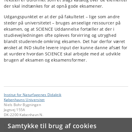
der skal indtænkes for at opnå gode eksamener.
Udgangspunktet er at der på fakultetet – lige som andre
steder på universitetet – bruges anseelige ressourcer på
eksamen, og at SCIENCE Uddannelse fortæller at der i
studievejledningen ofte opleves forvirring og utryghed
blandt studerende omkring eksamen. Det har derfor været
ønsket at IND skulle levere input der kunne danne afsæt for
at vurdere hvordan SCIENCE skal arbejde med at udvikle
brugen af eksamen og eksamensformer.
Institut for Naturfagenes Didaktik
Københavns Universitet
Niels Bohr Bygningen
Jagtvej 155A
DK-2200 København N.
Samtykke til brug af cookies
Kontakt:
IND's sekretariat