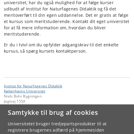
universitet, har du også mulighed for at følge kurser
udbudt af Institut for Naturfagenes Didaktik og få det
meritoverført til din egen uddannelse. Det er gratis at følge
et kursus som meritstuderende. Kontakt dit eget universitet
for at få mere information om, hvordan du bliver
meritstuderende.
Er du i tvivl om du opfylder adgangskrav til det enkelte
kursus, så spørg kursets kontaktperson.
Institut for Naturfagenes Didaktik
Københavns Universitet
Niels Bohr Bygningen
Jagtvej 155A
DK-2200 København N.
Samtykke til brug af cookies
Kontakt:
IND-webmaster
Universitetet bruger tredjepartsprodukter til at
webmaster
@
ind
.
ku
.
dk
registrere brugernes adfærd på hjemmesiden