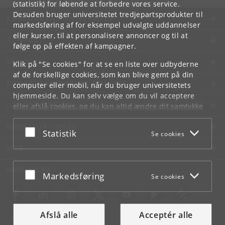
(statistik) for løbende at forbedre vores service.
Desuden bruger universitetet tredjepartsprodukter til
KØBENHAVNS UNIVERSITET
markedsføring af for eksempel udvalgte uddannelser
eller kurser, til at personalisere annoncer og til at
KONTAKT
følge op på effekten af kampagner.
SERVICES
Klik på "Se cookies" for at se en liste over udbyderne
af de forskellige cookies, som kan blive gemt på din
FOR STUDERENDE OG ANSATTE
computer eller mobil, når du bruger universitetets
hjemmeside. Du kan selv vælge om du vil acceptere
JOB OG KARRIERE
eller afslå cookies, og du kan altid ændre dit samtykke
under
Cookie- og privatlivspolitik
som du finder i
NØDSITUATIONER
bunden af hver side.
Acceptér eller afslå
Statistik
Se cookies
Googles privatlivspolitik
WEB
MØD KU PÅ
Acceptér eller afslå
Markedsføring
Se cookies
Afslå alle
Acceptér alle