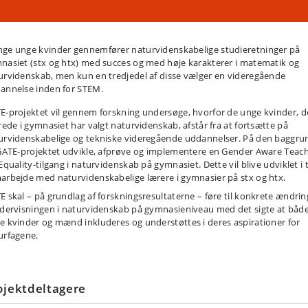
ge unge kvinder gennemfører naturvidenskabelige studieretninger på
nasiet (stx og htx) med succes og med høje karakterer i matematik og
urvidenskab, men kun en tredjedel af disse vælger en videregående
annelse inden for STEM.
E-projektet vil gennem forskning undersøge, hvorfor de unge kvinder, d
erede i gymnasiet har valgt naturvidenskab, afstår fra at fortsætte på
urvidenskabelige og tekniske videregående uddannelser. På den baggru
 GATE-projektet udvikle, afprøve og implementere en Gender Aware Teac
Equality-tilgang i naturvidenskab på gymnasiet. Dette vil blive udviklet i 
arbejde med naturvidenskabelige lærere i gymnasier på stx og htx.
E skal – på grundlag af forskningsresultaterne – føre til konkrete ændrin
ndervisningen i naturvidenskab på gymnasieniveau med det sigte at båd
e kvinder og mænd inkluderes og understøttes i deres aspirationer for
urfagene.
ojektdeltagere