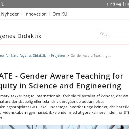
Find vej
F
Nyheder
Innovation
Om KU
agenes Didaktik
itut for Naturfagenes Didaktik
Projekter
Gender Aware Teaching ...
ATE - Gender Aware Teaching for
quity in Science and Engineering
mark sakker bagud internationalt i forhold til antallet af kvinder, der væ
naturvidenskabelig eller teknisk videregående uddannelse.
skningsprojektet GATE skal undersøge, hvorfor unge kvinder, der har tilv
urvidenskaben i gymnasiet, ikke ender med at gøre karriere inden for S
et.