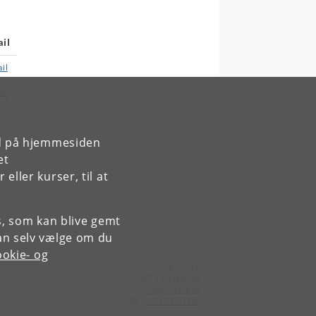
il
il
il
rd på hjemmesiden
il
et
ller kurser, til at
es, som kan blive gemt
an selv vælge om du
okie- og
Kontakt:
IND's sekretariat
ind
@
ind
.
ku
.
dk
Tlf:
+45 35 32 03 94