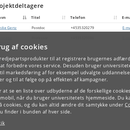
ojektdeltagere
avn
Titel
Telefon
E-ma
ilie Gertz
Postdoc
+4535320279
E-ma
nriette
Professor
+4535320386
E-ma
lstrup
rug af cookies
olmegaard
tredjepartsprodukter til at registrere brugernes adfæ
ne Møller
Professor
+4535320459
E-ma
adsen
e at forbedre vores service. Desuden bruger universitet
il markedsføring af for eksempel udvalgte uddannelser e
r og til at følge op på effekten af kampagner.
r 1 til 3 af 3 linjer
or at se en liste over udbyderne af de forskellige cooki
 mobil, når du bruger universitetets hjemmeside. Du k
slå cookies, og du kan altid ændre dit samtykke under
Co
 finder i bunden af hver side.
tik