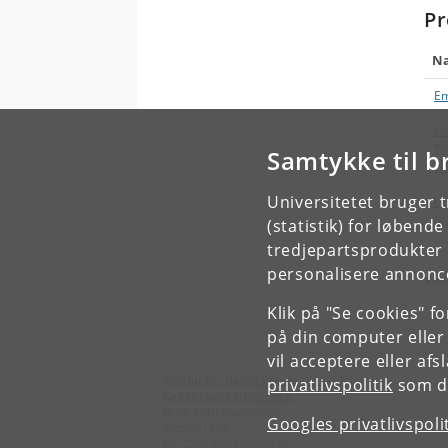
Pr
N
Em
He
To
Samtykke til b
H
Universitetet bruger 
Le
M
(statistik) for løbend
tredjepartsprodukter t
personalisere annonce
Vise
Klik på "Se cookies" f
på din computer eller
vil acceptere eller af
Institut for Naturfagenes Didaktik
privatlivspolitik
som du
Københavns Universitet
Niels Bohr Bygningen
Googles privatlivspoli
Jagtvej 155A
DK-2200 København N.