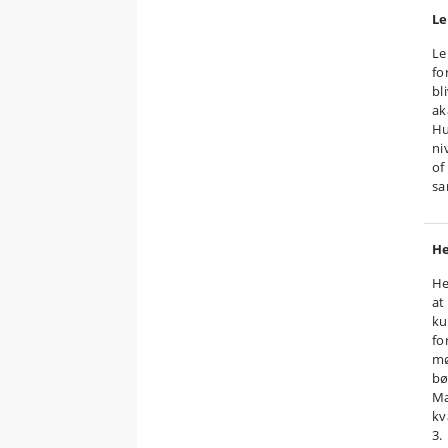
Le
Le
fo
bl
ak
Hu
ni
of
s
He
He
at
ku
fo
mø
bø
Ma
kv
3.