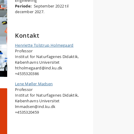
Engineering
Periode:
September 2022 til
december 2027.
Kontakt
Henriette Tolstrup Holmegaard
Professor
Institut for Naturfagenes Didaktik,
Københavns Universitet
htholmegaard@ind.ku.dk
+4535320386
Lene Møller Madsen
Professor
Institut for Naturfagenes Didaktik,
Københavns Universitet
lmmadsen@ind.ku.dk
+4535320459