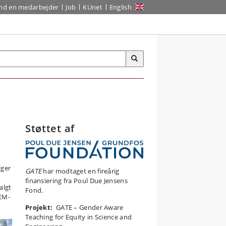
ind en medarbejder
Job
KUnet
English
Støttet af
lger
GATE
har modtaget en fireårig
finansiering fra
Poul Due Jensens
algt
Fond.
TEM-
Projekt:
GATE – Gender Aware
Teaching for Equity in Science and