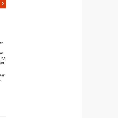
er
nd
hing
tæt
ger
e