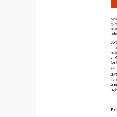
Man
gym
nat
udd
GAT
all
nat
vil
for 
sam
GAT
i u
ung
nat
Pr