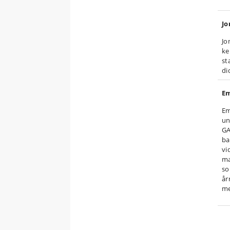
Jo
Jo
ke
st
di
Em
Em
un
GA
ba
vi
ma
so
år
me