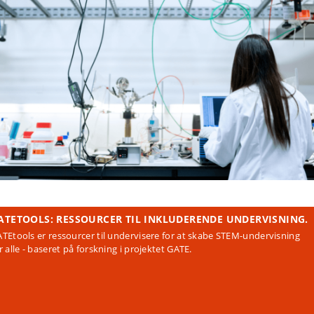
ATETOOLS: RESSOURCER TIL INKLUDERENDE UNDERVISNING.
TEtools er ressourcer til undervisere for at skabe STEM-undervisning
r alle - baseret på forskning i projektet GATE.