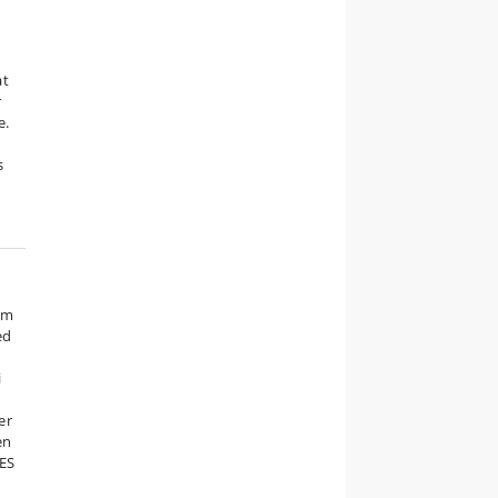
at
r
e.
s
r
om
ed
i
er
en
RES