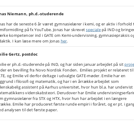
nas Niemann, ph.d.-studerende
nas har de seneste 6 år været gymnasielærer i kemi, og er aktiv i forhold t
miformidling på fx YouTube. Jonas har skrevet
speciale
på IND og bringe
ærke kompetencer ind i GATE om Kemi-undervisning, gymnasiepraksis o
daktik. I kan læse mere om Jonas
her
.
ilie Gertz, postdoc
ilie er ph.d.-studerende på IND, og har siden januar arbejdet på sit
proj
der en bevilling fra Novo Nordisk Fonden. Emilies projekt er relateret til
TE, og Emilie vil derfor deltage i udvalgte GATE-møder. Emilie har en
ggrund i filosofi og matematik, og har i en årrække arbejdet som
denskabelig assistent på Aarhus universitet, hvor hun bl.a. har undervist 
tematikkens videnskabsteori. Derudover har Emilie undervisningserfari
m gymnasielærer fra STX og HTX, hvor hun har arbejdet i en længere
række. Emilie har produceret første runde empiri i foråret, og er pt. i gan
d analysen til det første paper.