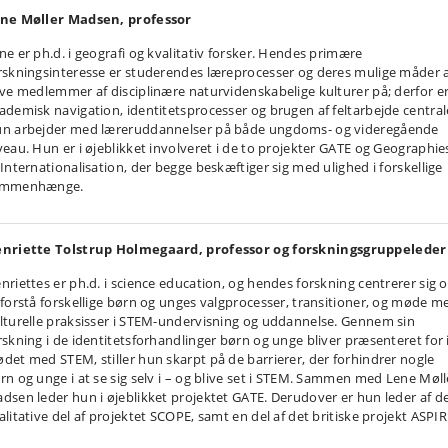
ne Møller Madsen, professor
ne er ph.d. i geografi og kvalitativ forsker. Hendes primære
rskningsinteresse er studerendes læreprocesser og deres mulige måder 
ive medlemmer af disciplinære naturvidenskabelige kulturer på; derfor e
ademisk navigation, identitetsprocesser og brugen af ​​feltarbejde central
n arbejder med læreruddannelser på både ungdoms- og videregående
veau. Hun er i øjeblikket involveret i de to projekter GATE og Geographie
 Internationalisation, der begge beskæftiger sig med ulighed i forskellige
ammenhænge.
nriette Tolstrup Holmegaard, professor og
forskningsgruppelede
nriettes er ph.d. i science education, og hendes forskning centrerer sig 
 forstå forskellige børn og unges valgprocesser, transitioner, og møde m
lturelle praksisser i STEM-undervisning og uddannelse. Gennem sin
rskning i de identitetsforhandlinger børn og unge bliver præsenteret for 
det med STEM, stiller hun skarpt på de barrierer, der forhindrer nogle
rn og unge i at se sig selv i – og blive set i STEM. Sammen med Lene Møll
dsen leder hun i øjeblikket projektet GATE. Derudover er hun leder af d
alitative del af projektet SCOPE, samt en del af det britiske projekt ASPI