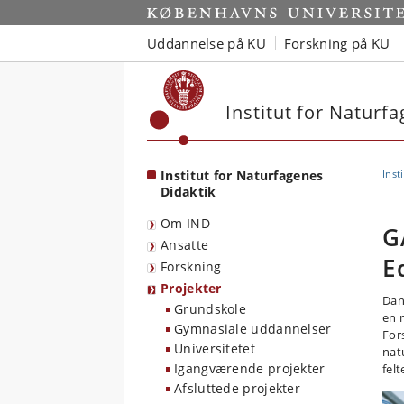
Start
Uddannelse på KU
Forskning på KU
Institut for Naturf
Institut for Naturfagenes
Inst
Didaktik
Om IND
G
Ansatte
E
Forskning
Projekter
Dan
Grundskole
en 
Gymnasiale uddannelser
For
Universitetet
nat
Igangværende projekter
felt
Afsluttede projekter